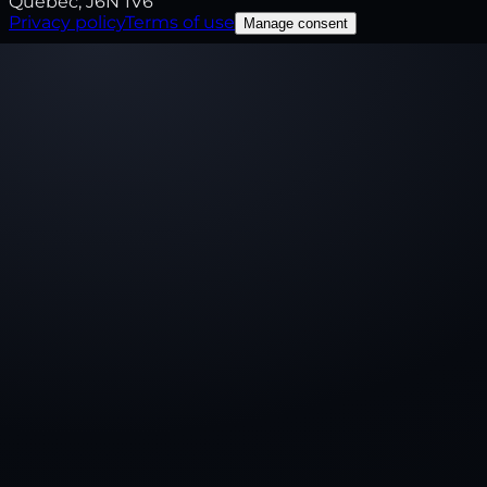
Québec, J6N 1V6
Privacy policy
Terms of use
Manage consent