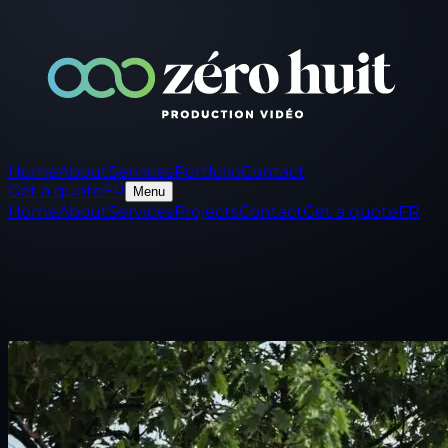
Home
About
Services
Portfolio
Contact
Get a quote
FR
Menu
Home
About
Services
Projects
Contact
Get a quote
FR